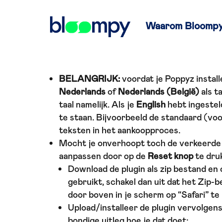
Waarom Bloomp
BELANGRIJK:
voordat je Poppyz install
Nederlands
of
Nederlands (België)
als t
taal namelijk. Als je
English
hebt ingestel
te staan. Bijvoorbeeld de standaard (voor
teksten in het aankoopproces.
Mocht je onverhoopt toch de verkeerde t
aanpassen door op de
Reset knop
te dru
Download de plugin als zip bestand en 
gebruikt, schakel dan uit dat het Zip-
door boven in je scherm op “Safari” te
Upload/installeer de plugin vervolge
bondige uitleg hoe je dat doet: