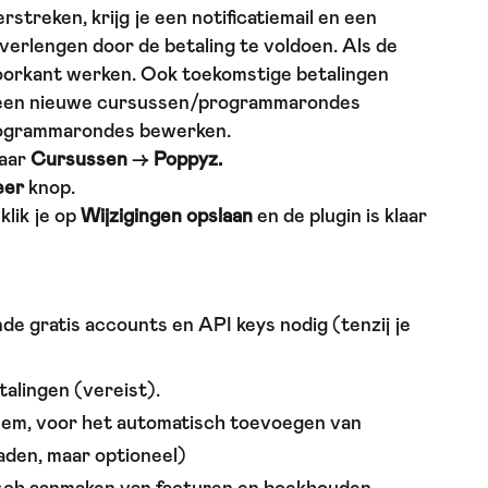
erstreken, krijg je een notificatiemail en een
 verlengen door de betaling te voldoen. Als de
e voorkant werken. Ook toekomstige betalingen
 geen nieuwe cursussen/programmarondes
rogrammarondes bewerken.
naar
Cursussen
->
Poppyz.
eer
knop.
klik je op
Wijzigingen opslaan
en de plugin is klaar
de gratis accounts en API keys nodig (tenzij je
talingen (vereist).
eem, voor het automatisch toevoegen van
raden, maar optioneel)