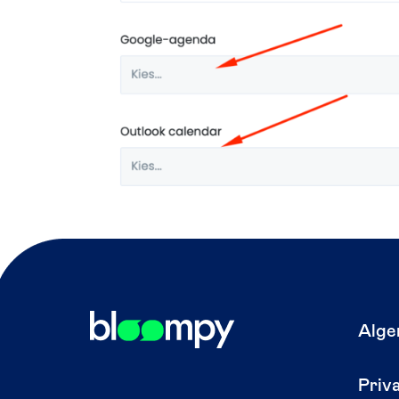
Alge
Priv