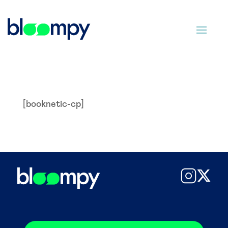
[booknetic-cp]